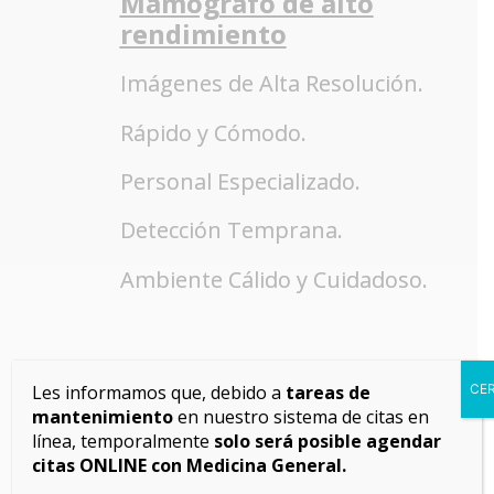
Mamógrafo de alto
rendimiento
Imágenes de Alta Resolución.
Rápido y Cómodo.
Personal Especializado.
Detección Temprana.
Ambiente Cálido y Cuidadoso.
Les informamos que, debido a
tareas de
CE
Ecografía con
mantenimiento
en nuestro sistema de citas en
especialistas en:
línea, temporalmente
solo será posible agendar
citas ONLINE con Medicina General.