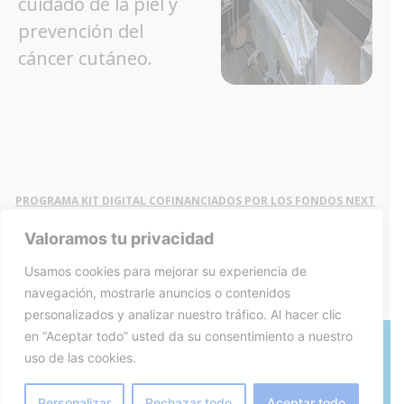
cuidado de la piel y
prevención del
cáncer cutáneo.
PROGRAMA KIT DIGITAL COFINANCIADOS POR LOS FONDOS NEXT
GENERATION (EU) DEL MECANISMO DE RECUPERACIÓN Y
RESILENCIA
Valoramos tu privacidad
Usamos cookies para mejorar su experiencia de
navegación, mostrarle anuncios o contenidos
personalizados y analizar nuestro tráfico. Al hacer clic
en “Aceptar todo” usted da su consentimiento a nuestro
uso de las cookies.
Política de privacidad
Política de cookies
Personalizar
Rechazar todo
Aceptar todo