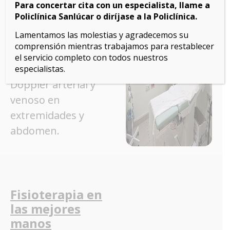
Abdominal y pélvica.
Para concertar cita con un especialista, llame a
Policlínica Sanlúcar o diríjase a la Policlínica.
Tiroidea, cuello,
Lamentamos las molestias y agradecemos su
testículo y ocular
comprensión mientras trabajamos para restablecer
el servicio completo con todos nuestros
Pediátrica.
especialistas.
Doppler arterial y
venoso en
extremidades y
abdomen.
Fisioterapia en
las mejores
manos