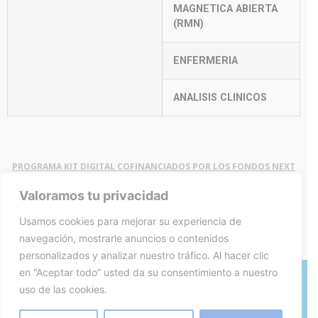
MAGNETICA ABIERTA
(RMN)
ENFERMERIA
ANALISIS CLINICOS
PROGRAMA KIT DIGITAL COFINANCIADOS POR LOS FONDOS NEXT
GENERATION (EU) DEL MECANISMO DE RECUPERACIÓN Y
RESILENCIA
Valoramos tu privacidad
Usamos cookies para mejorar su experiencia de
navegación, mostrarle anuncios o contenidos
personalizados y analizar nuestro tráfico. Al hacer clic
en “Aceptar todo” usted da su consentimiento a nuestro
uso de las cookies.
Política de privacidad
Política de cookies