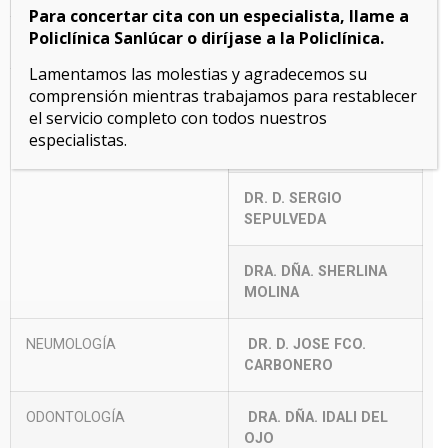
Para concertar cita con un especialista, llame a
Policlínica Sanlúcar o diríjase a la Policlínica.
MEDICÍNA ESTÉTICA
DR. D. TEÓFILO AZNAR
Lamentamos las molestias y agradecemos su
comprensión mientras trabajamos para restablecer
MEDICINA GENERAL
DR. D. KADRI AIACH
el servicio completo con todos nuestros
especialistas.
DR. D. JUAN LOZANO
DR. D. SERGIO
SEPULVEDA
DRA. DÑA. SHERLINA
MOLINA
NEUMOLOGÍA
DR. D. JOSE FCO.
CARBONERO
ODONTOLOGÍA
DRA. DÑA. IDALI DEL
OJO