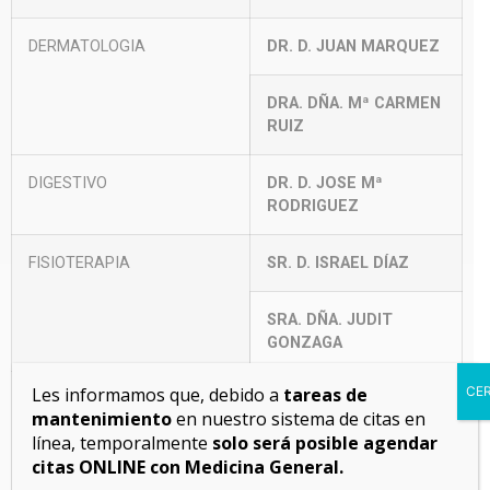
DERMATOLOGIA
DR. D. JUAN MARQUEZ
DRA. DÑA. Mª CARMEN
RUIZ
DIGESTIVO
DR. D. JOSE Mª
RODRIGUEZ
FISIOTERAPIA
SR. D. ISRAEL DÍAZ
SRA. DÑA. JUDIT
GONZAGA
Les informamos que, debido a
tareas de
CE
GINECOLOGIA
DR. MANUEL SAINZ DE
mantenimiento
en nuestro sistema de citas en
ROZAS
línea, temporalmente
solo será posible agendar
citas ONLINE con Medicina General.
DRA. JOSEFA ARAGÓN